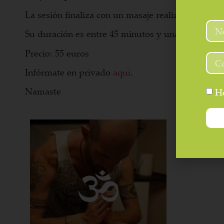
La sesión finaliza con un masaje realizado en la ca
Su duración es entre 45 minutos y una hora.
Precio: 55 euros
Infórmate en privado
aquí
.
Namaste
He