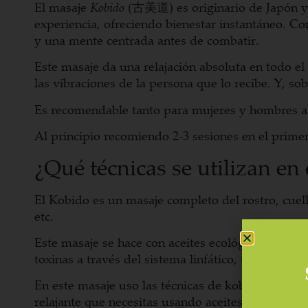
El masaje
Kobido
(古美道) es originario de Japón y si
experiencia, ofreciendo bienestar instantáneo. Co
y una mente centrada antes de combatir.
Este masaje da una relajación absoluta en todo el 
las vibraciones de la persona que lo recibe. Y, so
Es recomendable tanto para mujeres y hombres a 
Al principio recomiendo 2-3 sesiones en el prim
¿Qué técnicas se utilizan en 
El Kobido es un masaje completo del rostro, cue
etc.
Este masaje se hace con aceites ecológicos y natu
toxinas a través del sistema linfático, tonifica los
En este masaje uso las técnicas de kobido tradic
relajante que necesitas usando aceites o Tailam 