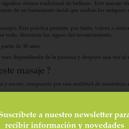
gnifica «forma tradicional de belleza». Este masaje ofre
nsiste de un tratamiento facial que usaban los antiguos
cuerpo. Esta práctica permite, por tanto, volver a centra
bre todo, disminuir los signos del envejecimiento.
partir de 30 años.
er mes dependiendo de la persona y después una vez al 
este masaje ?
llo y escote, compuesto por una multitud de maniobras 
rales, logrando una mejora de la circulación sanguínea y
 músculos y libera el rostro de la tensión y el estrés que
Suscríbete a nuestro newsletter par
ional y la tecnica de masaje Mukha Abhyanga especifica 
recibir información y novedades
medicados con plantas para mejor resultados