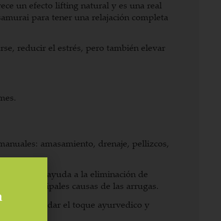
ce un efecto lifting natural y es una real
 samurai para tener una relajación completa
rse, reducir el estrés, pero también elevar
mes.
manuales: amasamiento, drenaje, pellizcos,
 energética, ayuda a la eliminación de
 son las principales causas de las arrugas.
a
de cara para dar el toque ayurvedico y