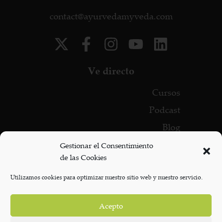
contact@ayurvedamyveda.com
Ve directo
Cursos
Podcast
Blog
Consultas
Gestionar el Consentimiento
de las Cookies
Contacto
Consultas de ayurveda en Tenerife
Utilizamos cookies para optimizar nuestro sitio web y nuestro servicio.
Masajes de ayurveda en Tenerife
Acepto