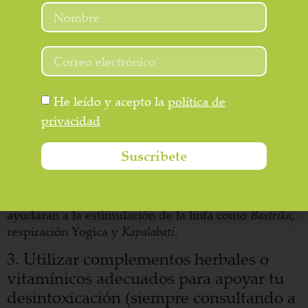
También los
baños de vapor
y
sauna
con el calor
estimulan la linfa.
También con el uso de
cepillos para la piel
y
guantes de
seda
puedes activar la linfa en tu día dia en casa.
Algunas posturas de Yoga como las torsiones y los
He leído y acepto la
política de
Kriyas como saludos al sol-luna ayudaran gracias a
privacidad
su movimiento la desintoxicación del cuerpo. Las
Shatkarma o las 6 desintoxicaciones en yoga ayudan
Suscríbete
en sus técnicas a llevar a cabo un cuerpo saludable
(este tema será por otro artículo en mi blog)
También los pranayamas y respiración profundas
ayudaran a la estimulación de la linfa como
Bastrika
,
respiración Yogica y
Kapalabati
.
3. Utilizar complementos herbales o
vitamínicos adecuados para apoyar tu
desintoxicación (siempre consultando a