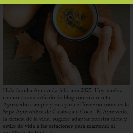
Hola familia Ayurveda feliz año 2025. Hoy vuelvo
con un nuevo artículo de blog con una receta
Ayurvedica simple y rica para el Invierno como es la
Sopa Ayurvédica de Calabaza y Coco El Ayurveda,
la ciencia de la vida, sugiere adaptar nuestra dieta y
estilo de vida a las estaciones para mantener el
equilibrio de los […]